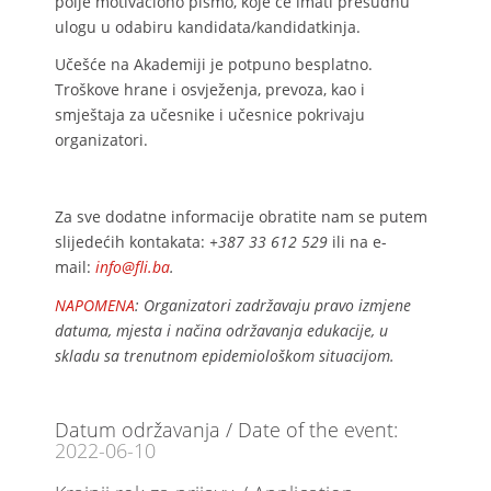
polje motivaciono pismo, koje će imati presudnu
ulogu u odabiru kandidata/kandidatkinja.
Učešće na Akademiji je potpuno besplatno.
Troškove hrane i osvježenja, prevoza, kao i
smještaja za učesnike i učesnice pokrivaju
organizatori.
Za sve dodatne informacije obratite nam se putem
slijedećih kontakata:
+387 33 612 529
ili na e-
mail:
info@fli.ba
.
NAPOMENA
: Organizatori zadržavaju pravo izmjene
datuma, mjesta i načina održavanja edukacije, u
skladu sa trenutnom epidemiološkom situacijom.
Datum održavanja / Date of the event:
2022-06-10