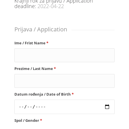
Krajnji rok za prijavu / Application
deadline:
2022-04-22
Prijava / Application
Ime / Frist Name
*
Prezime / Last Name
*
Datum rođenja / Date of Birth
*
Spol / Gender
*